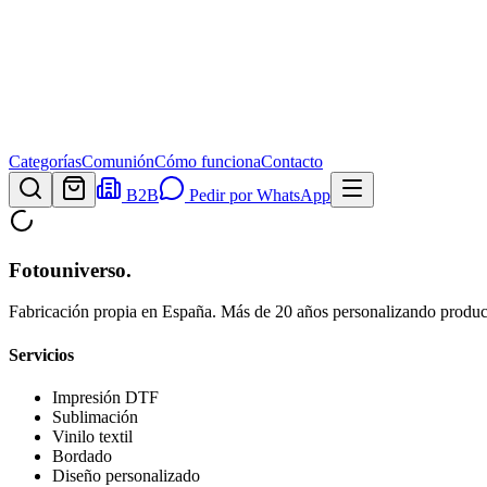
Categorías
Comunión
Cómo funciona
Contacto
B2B
Pedir por WhatsApp
Fotouniverso
.
Fabricación propia en España. Más de 20 años personalizando product
Servicios
Impresión DTF
Sublimación
Vinilo textil
Bordado
Diseño personalizado