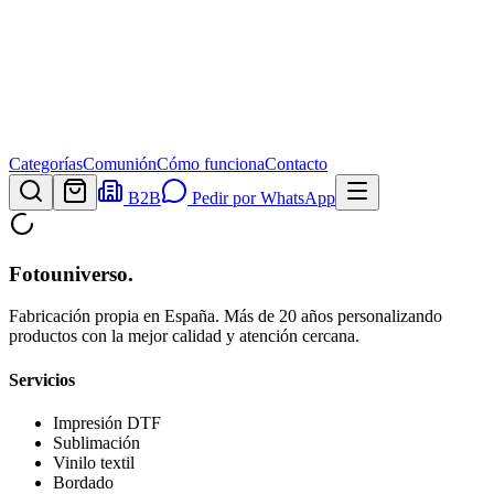
Categorías
Comunión
Cómo funciona
Contacto
B2B
Pedir por WhatsApp
Fotouniverso
.
Fabricación propia en España. Más de 20 años personalizando
productos con la mejor calidad y atención cercana.
Servicios
Impresión DTF
Sublimación
Vinilo textil
Bordado