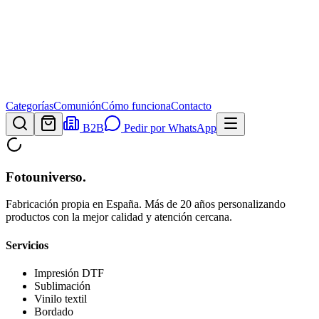
Categorías
Comunión
Cómo funciona
Contacto
B2B
Pedir por WhatsApp
Fotouniverso
.
Fabricación propia en España. Más de 20 años personalizando
productos con la mejor calidad y atención cercana.
Servicios
Impresión DTF
Sublimación
Vinilo textil
Bordado