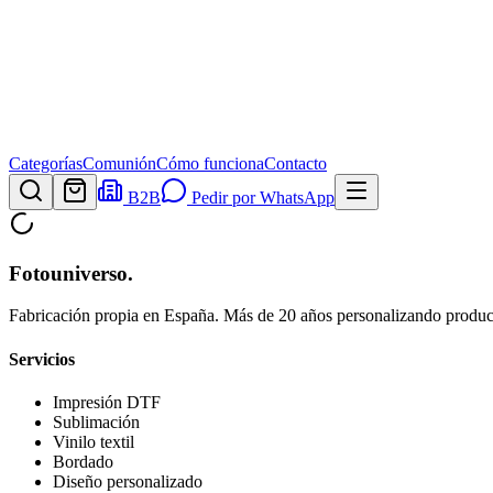
Categorías
Comunión
Cómo funciona
Contacto
B2B
Pedir por WhatsApp
Fotouniverso
.
Fabricación propia en España. Más de 20 años personalizando product
Servicios
Impresión DTF
Sublimación
Vinilo textil
Bordado
Diseño personalizado