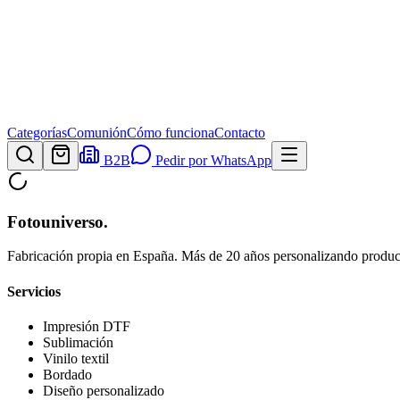
Categorías
Comunión
Cómo funciona
Contacto
B2B
Pedir por WhatsApp
Fotouniverso
.
Fabricación propia en España. Más de 20 años personalizando product
Servicios
Impresión DTF
Sublimación
Vinilo textil
Bordado
Diseño personalizado