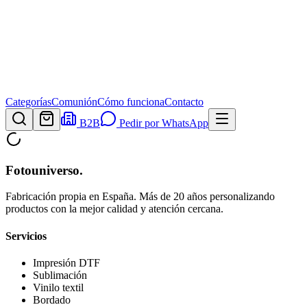
Categorías
Comunión
Cómo funciona
Contacto
B2B
Pedir por WhatsApp
Fotouniverso
.
Fabricación propia en España. Más de 20 años personalizando
productos con la mejor calidad y atención cercana.
Servicios
Impresión DTF
Sublimación
Vinilo textil
Bordado