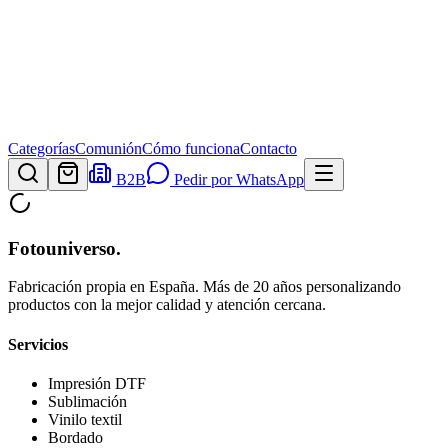
Categorías
Comunión
Cómo funciona
Contacto
B2B
Pedir por WhatsApp
Fotouniverso
.
Fabricación propia en España. Más de 20 años personalizando
productos con la mejor calidad y atención cercana.
Servicios
Impresión DTF
Sublimación
Vinilo textil
Bordado