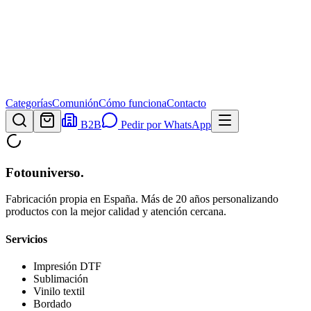
Categorías
Comunión
Cómo funciona
Contacto
B2B
Pedir por WhatsApp
Fotouniverso
.
Fabricación propia en España. Más de 20 años personalizando
productos con la mejor calidad y atención cercana.
Servicios
Impresión DTF
Sublimación
Vinilo textil
Bordado