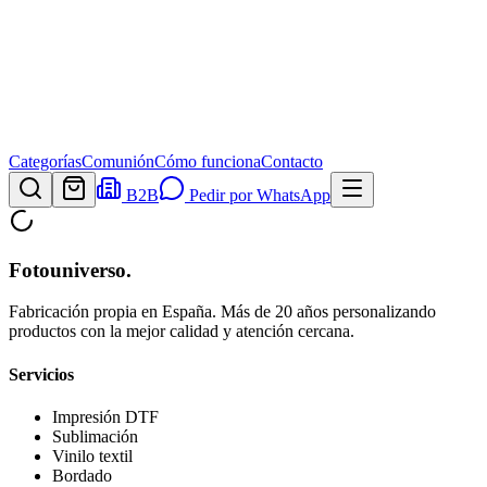
Categorías
Comunión
Cómo funciona
Contacto
B2B
Pedir por WhatsApp
Fotouniverso
.
Fabricación propia en España. Más de 20 años personalizando
productos con la mejor calidad y atención cercana.
Servicios
Impresión DTF
Sublimación
Vinilo textil
Bordado