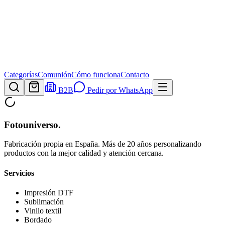
Categorías
Comunión
Cómo funciona
Contacto
B2B
Pedir por WhatsApp
Fotouniverso
.
Fabricación propia en España. Más de 20 años personalizando
productos con la mejor calidad y atención cercana.
Servicios
Impresión DTF
Sublimación
Vinilo textil
Bordado