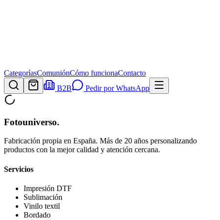
Categorías
Comunión
Cómo funciona
Contacto
B2B
Pedir por WhatsApp
Fotouniverso
.
Fabricación propia en España. Más de 20 años personalizando
productos con la mejor calidad y atención cercana.
Servicios
Impresión DTF
Sublimación
Vinilo textil
Bordado