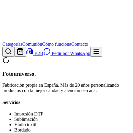
Categorías
Comunión
Cómo funciona
Contacto
B2B
Pedir por WhatsApp
Fotouniverso
.
Fabricación propia en España. Más de 20 años personalizando
productos con la mejor calidad y atención cercana.
Servicios
Impresión DTF
Sublimación
Vinilo textil
Bordado