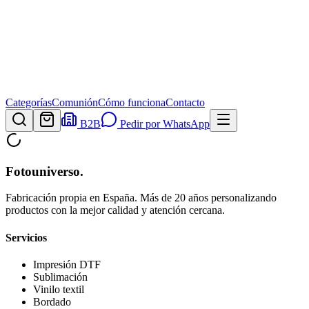
Categorías
Comunión
Cómo funciona
Contacto
B2B
Pedir por WhatsApp
Fotouniverso
.
Fabricación propia en España. Más de 20 años personalizando
productos con la mejor calidad y atención cercana.
Servicios
Impresión DTF
Sublimación
Vinilo textil
Bordado