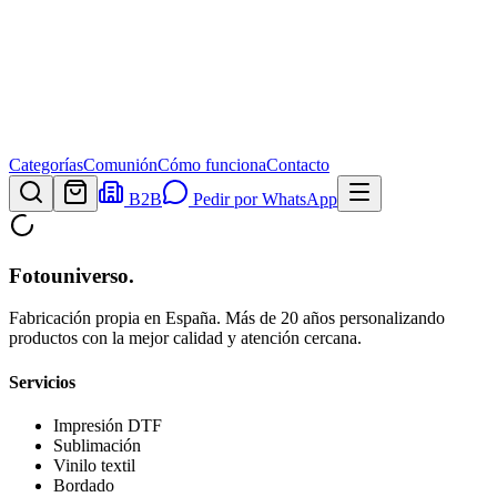
Categorías
Comunión
Cómo funciona
Contacto
B2B
Pedir por WhatsApp
Fotouniverso
.
Fabricación propia en España. Más de 20 años personalizando
productos con la mejor calidad y atención cercana.
Servicios
Impresión DTF
Sublimación
Vinilo textil
Bordado