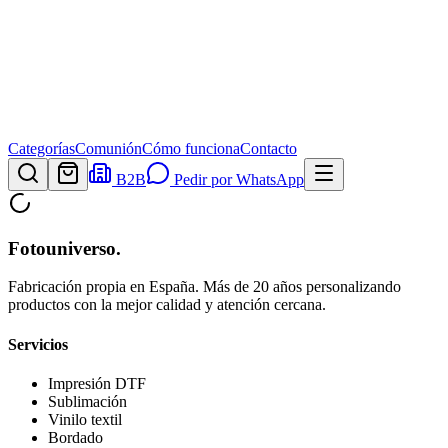
Categorías
Comunión
Cómo funciona
Contacto
B2B
Pedir por WhatsApp
Fotouniverso
.
Fabricación propia en España. Más de 20 años personalizando
productos con la mejor calidad y atención cercana.
Servicios
Impresión DTF
Sublimación
Vinilo textil
Bordado