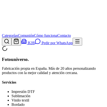
Categorías
Comunión
Cómo funciona
Contacto
B2B
Pedir por WhatsApp
Fotouniverso
.
Fabricación propia en España. Más de 20 años personalizando
productos con la mejor calidad y atención cercana.
Servicios
Impresión DTF
Sublimación
Vinilo textil
Bordado