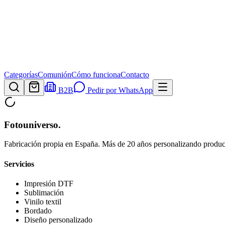
Categorías
Comunión
Cómo funciona
Contacto
B2B
Pedir por WhatsApp
Fotouniverso
.
Fabricación propia en España. Más de 20 años personalizando product
Servicios
Impresión DTF
Sublimación
Vinilo textil
Bordado
Diseño personalizado