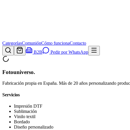
Categorías
Comunión
Cómo funciona
Contacto
B2B
Pedir por WhatsApp
Fotouniverso
.
Fabricación propia en España. Más de 20 años personalizando product
Servicios
Impresión DTF
Sublimación
Vinilo textil
Bordado
Diseño personalizado