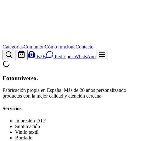
Categorías
Comunión
Cómo funciona
Contacto
B2B
Pedir por WhatsApp
Fotouniverso
.
Fabricación propia en España. Más de 20 años personalizando
productos con la mejor calidad y atención cercana.
Servicios
Impresión DTF
Sublimación
Vinilo textil
Bordado