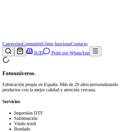
Categorías
Comunión
Cómo funciona
Contacto
B2B
Pedir por WhatsApp
Fotouniverso
.
Fabricación propia en España. Más de 20 años personalizando
productos con la mejor calidad y atención cercana.
Servicios
Impresión DTF
Sublimación
Vinilo textil
Bordado