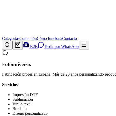
Categorías
Comunión
Cómo funciona
Contacto
B2B
Pedir por WhatsApp
Fotouniverso
.
Fabricación propia en España. Más de 20 años personalizando product
Servicios
Impresión DTF
Sublimación
Vinilo textil
Bordado
Diseño personalizado