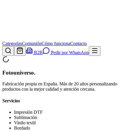
Categorías
Comunión
Cómo funciona
Contacto
B2B
Pedir por WhatsApp
Fotouniverso
.
Fabricación propia en España. Más de 20 años personalizando
productos con la mejor calidad y atención cercana.
Servicios
Impresión DTF
Sublimación
Vinilo textil
Bordado