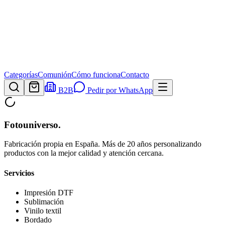
Categorías
Comunión
Cómo funciona
Contacto
B2B
Pedir por WhatsApp
Fotouniverso
.
Fabricación propia en España. Más de 20 años personalizando
productos con la mejor calidad y atención cercana.
Servicios
Impresión DTF
Sublimación
Vinilo textil
Bordado