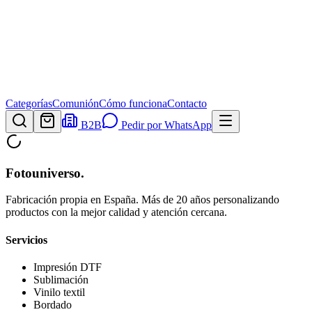
Categorías
Comunión
Cómo funciona
Contacto
B2B
Pedir por WhatsApp
Fotouniverso
.
Fabricación propia en España. Más de 20 años personalizando
productos con la mejor calidad y atención cercana.
Servicios
Impresión DTF
Sublimación
Vinilo textil
Bordado