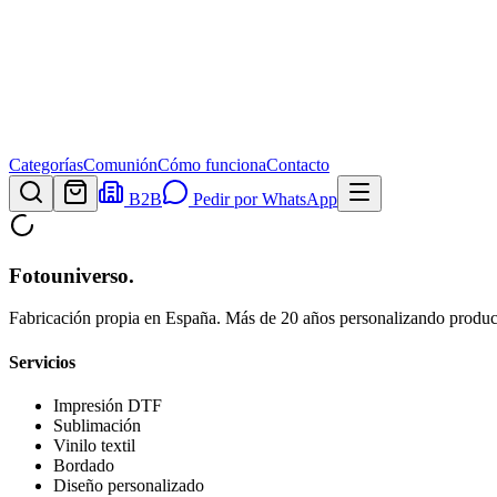
Categorías
Comunión
Cómo funciona
Contacto
B2B
Pedir por WhatsApp
Fotouniverso
.
Fabricación propia en España. Más de 20 años personalizando product
Servicios
Impresión DTF
Sublimación
Vinilo textil
Bordado
Diseño personalizado