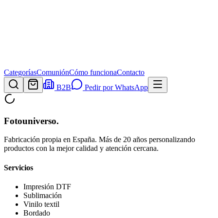
Categorías
Comunión
Cómo funciona
Contacto
B2B
Pedir por WhatsApp
Fotouniverso
.
Fabricación propia en España. Más de 20 años personalizando
productos con la mejor calidad y atención cercana.
Servicios
Impresión DTF
Sublimación
Vinilo textil
Bordado