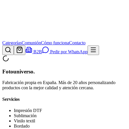
Categorías
Comunión
Cómo funciona
Contacto
B2B
Pedir por WhatsApp
Fotouniverso
.
Fabricación propia en España. Más de 20 años personalizando
productos con la mejor calidad y atención cercana.
Servicios
Impresión DTF
Sublimación
Vinilo textil
Bordado