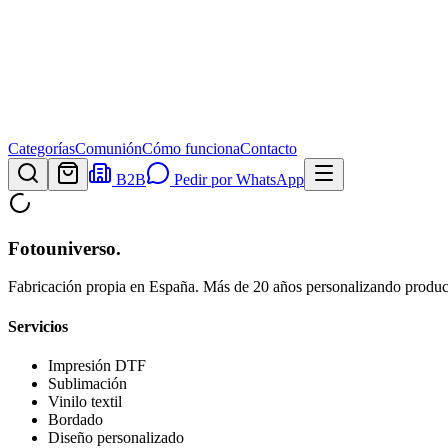
Categorías
Comunión
Cómo funciona
Contacto
B2B
Pedir por WhatsApp
Fotouniverso
.
Fabricación propia en España. Más de 20 años personalizando product
Servicios
Impresión DTF
Sublimación
Vinilo textil
Bordado
Diseño personalizado