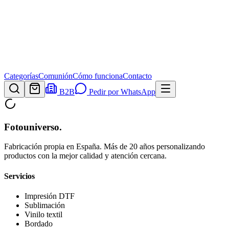
Categorías
Comunión
Cómo funciona
Contacto
B2B
Pedir por WhatsApp
Fotouniverso
.
Fabricación propia en España. Más de 20 años personalizando
productos con la mejor calidad y atención cercana.
Servicios
Impresión DTF
Sublimación
Vinilo textil
Bordado