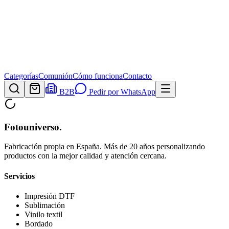
Categorías
Comunión
Cómo funciona
Contacto
B2B
Pedir por WhatsApp
Fotouniverso
.
Fabricación propia en España. Más de 20 años personalizando
productos con la mejor calidad y atención cercana.
Servicios
Impresión DTF
Sublimación
Vinilo textil
Bordado