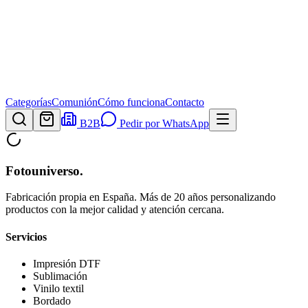
Categorías
Comunión
Cómo funciona
Contacto
B2B
Pedir por WhatsApp
Fotouniverso
.
Fabricación propia en España. Más de 20 años personalizando
productos con la mejor calidad y atención cercana.
Servicios
Impresión DTF
Sublimación
Vinilo textil
Bordado