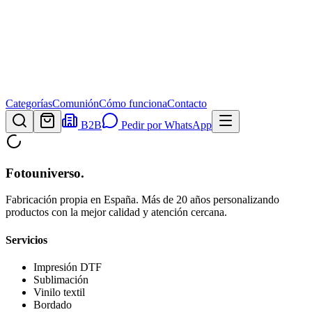
Categorías
Comunión
Cómo funciona
Contacto
B2B
Pedir por WhatsApp
Fotouniverso
.
Fabricación propia en España. Más de 20 años personalizando
productos con la mejor calidad y atención cercana.
Servicios
Impresión DTF
Sublimación
Vinilo textil
Bordado