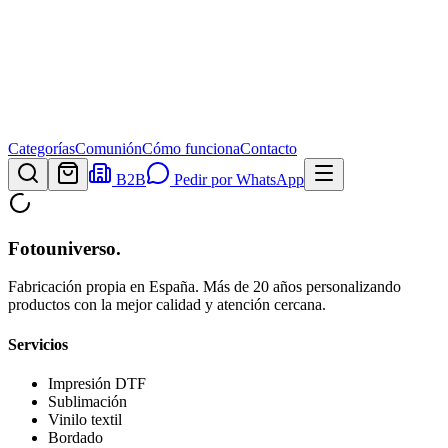
Categorías
Comunión
Cómo funciona
Contacto
B2B
Pedir por WhatsApp
Fotouniverso
.
Fabricación propia en España. Más de 20 años personalizando
productos con la mejor calidad y atención cercana.
Servicios
Impresión DTF
Sublimación
Vinilo textil
Bordado