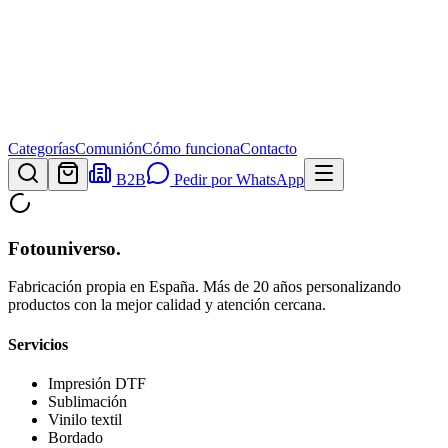
Categorías
Comunión
Cómo funciona
Contacto
B2B
Pedir por WhatsApp
Fotouniverso
.
Fabricación propia en España. Más de 20 años personalizando
productos con la mejor calidad y atención cercana.
Servicios
Impresión DTF
Sublimación
Vinilo textil
Bordado