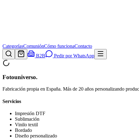
Categorías
Comunión
Cómo funciona
Contacto
B2B
Pedir por WhatsApp
Fotouniverso
.
Fabricación propia en España. Más de 20 años personalizando product
Servicios
Impresión DTF
Sublimación
Vinilo textil
Bordado
Diseño personalizado