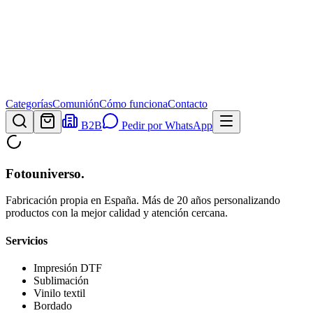
Categorías
Comunión
Cómo funciona
Contacto
B2B
Pedir por WhatsApp
Fotouniverso
.
Fabricación propia en España. Más de 20 años personalizando
productos con la mejor calidad y atención cercana.
Servicios
Impresión DTF
Sublimación
Vinilo textil
Bordado