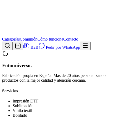
Categorías
Comunión
Cómo funciona
Contacto
B2B
Pedir por WhatsApp
Fotouniverso
.
Fabricación propia en España. Más de 20 años personalizando
productos con la mejor calidad y atención cercana.
Servicios
Impresión DTF
Sublimación
Vinilo textil
Bordado