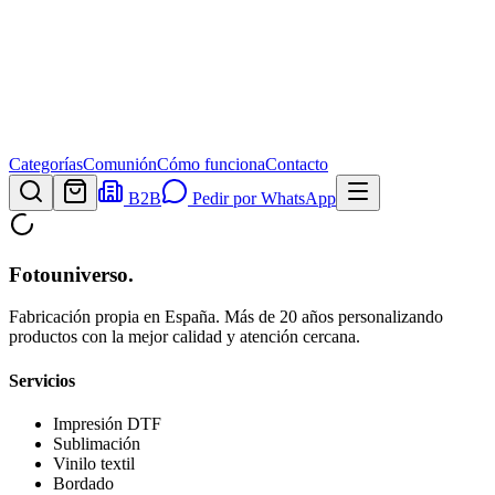
Categorías
Comunión
Cómo funciona
Contacto
B2B
Pedir por WhatsApp
Fotouniverso
.
Fabricación propia en España. Más de 20 años personalizando
productos con la mejor calidad y atención cercana.
Servicios
Impresión DTF
Sublimación
Vinilo textil
Bordado