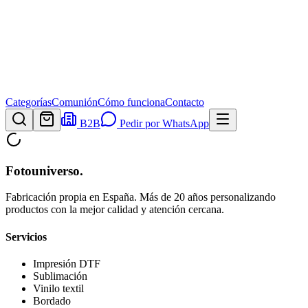
Categorías
Comunión
Cómo funciona
Contacto
B2B
Pedir por WhatsApp
Fotouniverso
.
Fabricación propia en España. Más de 20 años personalizando
productos con la mejor calidad y atención cercana.
Servicios
Impresión DTF
Sublimación
Vinilo textil
Bordado