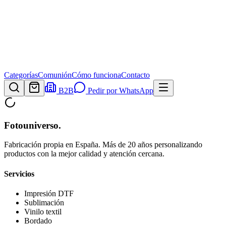
Categorías
Comunión
Cómo funciona
Contacto
B2B
Pedir por WhatsApp
Fotouniverso
.
Fabricación propia en España. Más de 20 años personalizando
productos con la mejor calidad y atención cercana.
Servicios
Impresión DTF
Sublimación
Vinilo textil
Bordado