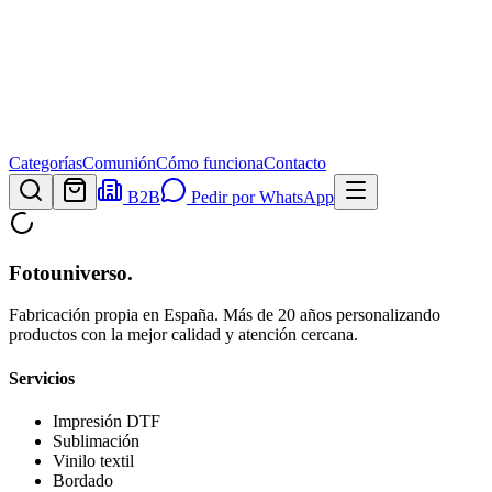
Categorías
Comunión
Cómo funciona
Contacto
B2B
Pedir por WhatsApp
Fotouniverso
.
Fabricación propia en España. Más de 20 años personalizando
productos con la mejor calidad y atención cercana.
Servicios
Impresión DTF
Sublimación
Vinilo textil
Bordado