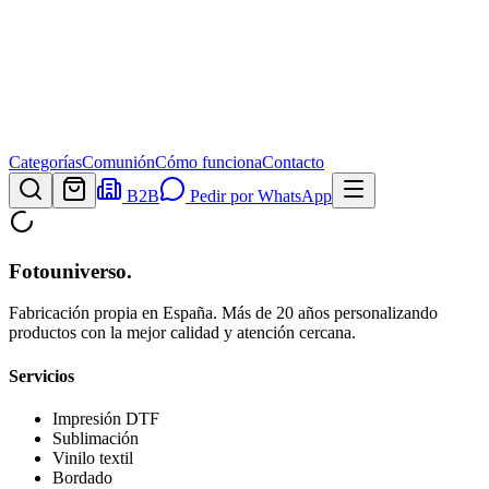
Categorías
Comunión
Cómo funciona
Contacto
B2B
Pedir por WhatsApp
Fotouniverso
.
Fabricación propia en España. Más de 20 años personalizando
productos con la mejor calidad y atención cercana.
Servicios
Impresión DTF
Sublimación
Vinilo textil
Bordado