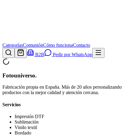
Categorías
Comunión
Cómo funciona
Contacto
B2B
Pedir por WhatsApp
Fotouniverso
.
Fabricación propia en España. Más de 20 años personalizando
productos con la mejor calidad y atención cercana.
Servicios
Impresión DTF
Sublimación
Vinilo textil
Bordado