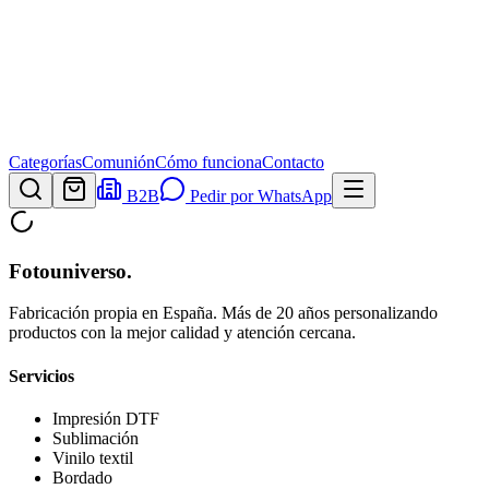
Categorías
Comunión
Cómo funciona
Contacto
B2B
Pedir por WhatsApp
Fotouniverso
.
Fabricación propia en España. Más de 20 años personalizando
productos con la mejor calidad y atención cercana.
Servicios
Impresión DTF
Sublimación
Vinilo textil
Bordado