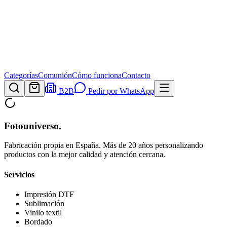
Categorías
Comunión
Cómo funciona
Contacto
B2B
Pedir por WhatsApp
Fotouniverso
.
Fabricación propia en España. Más de 20 años personalizando
productos con la mejor calidad y atención cercana.
Servicios
Impresión DTF
Sublimación
Vinilo textil
Bordado