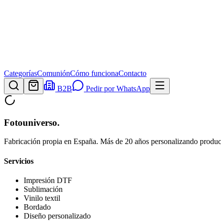
Categorías
Comunión
Cómo funciona
Contacto
B2B
Pedir por WhatsApp
Fotouniverso
.
Fabricación propia en España. Más de 20 años personalizando product
Servicios
Impresión DTF
Sublimación
Vinilo textil
Bordado
Diseño personalizado