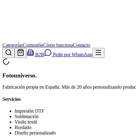
Categorías
Comunión
Cómo funciona
Contacto
B2B
Pedir por WhatsApp
Fotouniverso
.
Fabricación propia en España. Más de 20 años personalizando product
Servicios
Impresión DTF
Sublimación
Vinilo textil
Bordado
Diseño personalizado