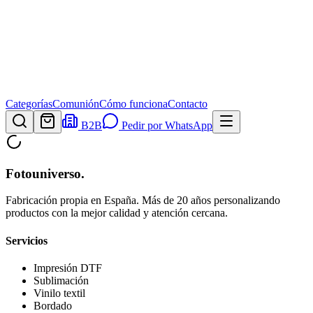
Categorías
Comunión
Cómo funciona
Contacto
B2B
Pedir por WhatsApp
Fotouniverso
.
Fabricación propia en España. Más de 20 años personalizando
productos con la mejor calidad y atención cercana.
Servicios
Impresión DTF
Sublimación
Vinilo textil
Bordado