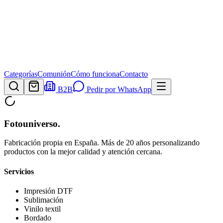
Categorías
Comunión
Cómo funciona
Contacto
B2B
Pedir por WhatsApp
Fotouniverso
.
Fabricación propia en España. Más de 20 años personalizando
productos con la mejor calidad y atención cercana.
Servicios
Impresión DTF
Sublimación
Vinilo textil
Bordado