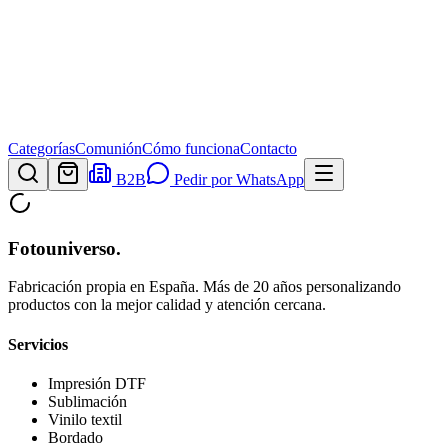
Categorías
Comunión
Cómo funciona
Contacto
B2B
Pedir por WhatsApp
Fotouniverso
.
Fabricación propia en España. Más de 20 años personalizando
productos con la mejor calidad y atención cercana.
Servicios
Impresión DTF
Sublimación
Vinilo textil
Bordado